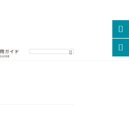


用ガイド
GUIDE