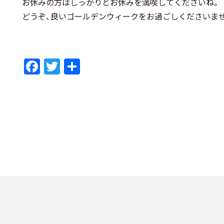
お休みの方はしっかりとお休みを満喫してくださいね。
どうぞ、良いゴールデンウィークをお過ごしくださいま
F
T
共
ac
w
有
e
itt
b
er
o
o
k