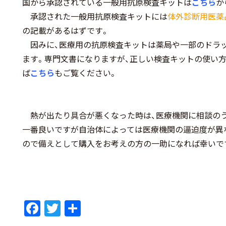
国から承認されている一般用抗原検査キットは
こちら
か
承認された一般用抗原検査キットには
体外診断用医薬
の記載があるはずです。
因みに、医療用の抗原検査キットは薬局や一部のドラ
ます。専門文書になりますが、正しい検査キットの使い
ば
こちら
もご覧ください。
熱が出たり具合が悪くなった時は、医療機関に相談の
一番良いですが自治体によっては医療機関の逼迫度が異
ので備えとして購入をお考えの方の一助になれば幸いで
F
T
共
ac
w
有