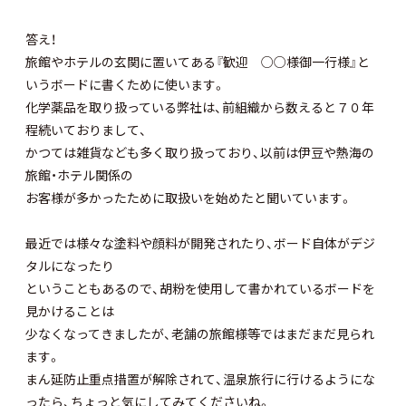
答え！
旅館やホテルの玄関に置いてある『歓迎 ○○様御一行様』と
いうボードに書くために使います。
化学薬品を取り扱っている弊社は、
前組織から数えると７０年
程続いておりまして、
かつては雑貨なども多く取り扱っており、以前は伊豆や熱海の
旅館・
ホテル関係の
お客様が多かったために取扱いを始めたと聞いていま
す。
最近では様々な塗料や顔料が開発されたり、
ボード自体がデジ
タルになったり
ということもあるので、胡粉を使用して書かれているボードを
見かけることは
少なくなってきました
が、老舗の旅館様等ではまだまだ見られ
ます。
まん延防止重点措置が解除されて、
温泉旅行に行けるようにな
ったら、
ちょっと気にしてみてくださいね。