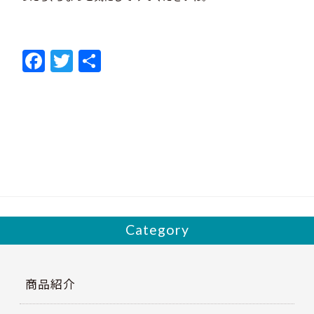
F
T
共
ac
w
有
e
itt
b
er
o
o
k
Category
商品紹介