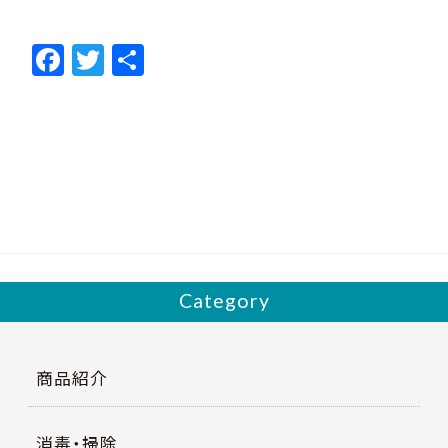
F
T
共
ac
w
有
e
itt
b
er
o
o
k
Category
商品紹介
消毒・掃除